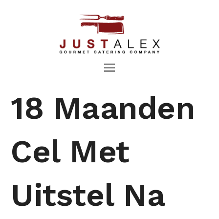
18 Maanden
Cel Met
Uitstel Na