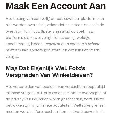
Maak Een Account Aan
Het belang van een veilig en betrouwbaar platform kan
niet worden overschat, zeker niet na incidenten zoals de
overval in Turnhout. Spelers zijn altijd op zoek naar
platforms die zowel veiligheid als een geweldige
speelervaring bieden.
Registratie op een betrouwbaar
platform
kan spelers geruststellen dat hun informatie
veilig is.
Mag Dat Eigenlijk Wel, Foto’s
Verspreiden Van Winkeldieven?
Het verspreiden van beelden van verdachten roept altijd
ethische vragen op. Het is essentieel om te overwegen of
de privacy van individuen wordt geschonden, zelfs als ze
betrokken zijn bij criminele activiteiten. Wettelijke grenzen
moeten worden gerespecteerd om het vertrouwen in de