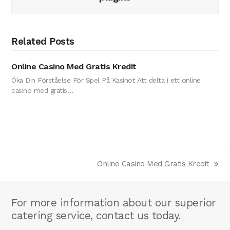
Related Posts
Online Casino Med Gratis Kredit
Öka Din Förståelse För Spel På Kasinot Att delta i ett online
casino med gratis…
Online Casino Med Gratis Kredit
next
post:
For more information about our superior
catering service, contact us today.