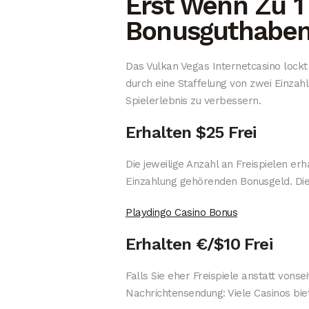
Erst Wenn Zu 1
Bonusguthabe
Das Vulkan Vegas Internetcasino lock
durch eine Staffelung von zwei Einzahl
Spielerlebnis zu verbessern.
Erhalten $25 Frei
Die jeweilige Anzahl an Freispielen e
Einzahlung gehörenden Bonusgeld. Dies
Playdingo Casino Bonus
Erhalten €/$10 Frei
Falls Sie eher Freispiele anstatt vons
Nachrichtensendung: Viele Casinos biet