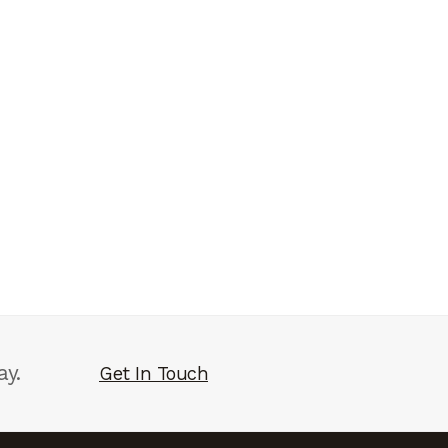
ay.
Get In Touch