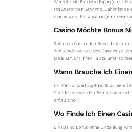
Wenn ihr die Bonusbedingungen nicht er
resultierenden Gewinne. Daher ist es 
machen, um Enttäuschungen zu verme
Casino Möchte Bonus Ni
Sollte ein Casino den Bonus trotz erfü
den Kundenservice des Casinos zu kon
Mails auf, um Ihren Fall zu unterstütze
Wann Brauche Ich Einen
Im Prinzip überhaupt nicht, da viele 
Stattdessen werden Boni automatisch 
erfüllt sind.
Wo Finde Ich Einen Cas
Ein Casino Bonus ohne Einzahlung wird 