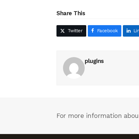
Share This
Twitter
Facebook
Li
plugins
For more information about 