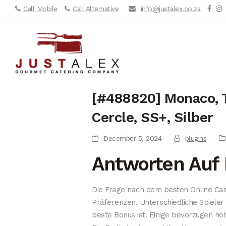
Call Mobile
Call Alternative
info@justalex.co.za
[#488820] Monaco, T
Cercle, SS+, Silber
December 5, 2024
plugins
Antworten Auf 
Die Frage nach dem besten Online Cas
Präferenzen. Unterschiedliche Spieler
beste Bonus ist. Einige bevorzugen ho