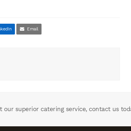
nkedIn
Email
our superior catering service, contact us tod