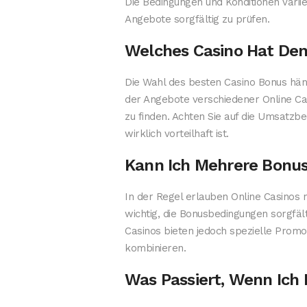
Die Bedingungen und Konditionen variie
Angebote sorgfältig zu prüfen.
Welches Casino Hat De
Die Wahl des besten Casino Bonus häng
der Angebote verschiedener Online Cas
zu finden. Achten Sie auf die Umsatzb
wirklich vorteilhaft ist.
Kann Ich Mehrere Bonus
In der Regel erlauben Online Casinos ni
wichtig, die Bonusbedingungen sorgfält
Casinos bieten jedoch spezielle Promo
kombinieren.
Was Passiert, Wenn Ich