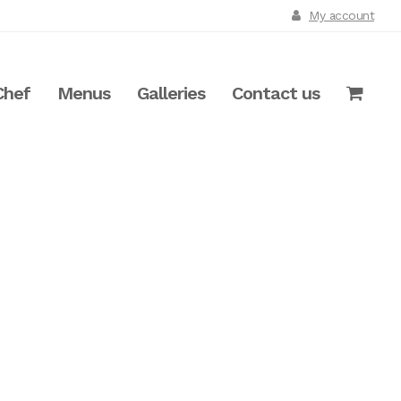
My account
Chef
Menus
Galleries
Contact us