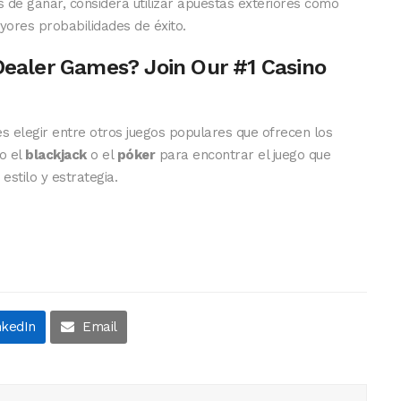
 de ganar, considera utilizar apuestas exteriores como
yores probabilidades de éxito.
Dealer Games? Join Our #1 Casino
des elegir entre otros juegos populares que ofrecen los
o el
blackjack
o el
póker
para encontrar el juego que
estilo y estrategia.
nkedIn
Email