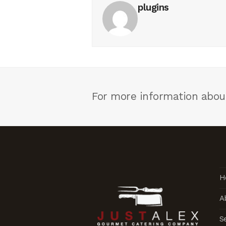
plugins
For more information about 
H
A
S