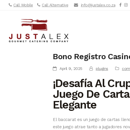
Call Mobile
Call Alternative
info@justalex.co.za
Bono Registro Casin
April 9, 2025
plugins
como
¡Desafía Al Cru
Juego De Carta
Elegante
El baccarat es un juego de cartas llen
este juego atrae tanto a jugadores n