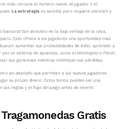
no más cercana al número nueve, el jugador o el
mpate.
La estrategia
es sencilla pero requiere atención y
l baccarat tan atractivo es la baja ventaja de la casa,
quero. Esto ofrece a los jugadores una oportunidad más
e buscan aumentar sus probabilidades de éxito, aprender a
ar por un sistema de apuestas, como el
Martingala
o
Paroli
,
zar sus ganancias mientras minimizan sus pérdidas.
tro sin depósito que permiten a los nuevos jugadores
esgar su propio dinero. Estos bonos pueden ser una
las reglas y el flujo del juego antes de invertir.
 Tragamonedas Gratis