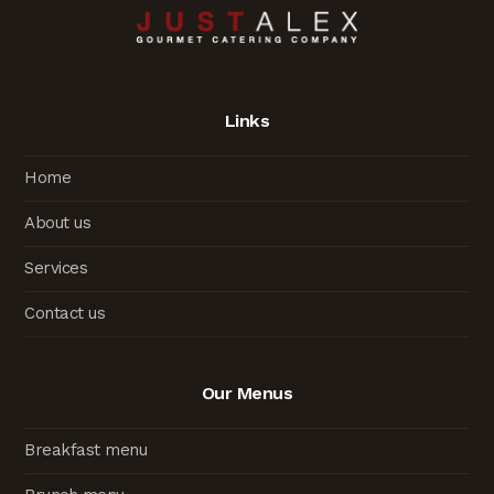
Links
Home
About us
Services
Contact us
Our Menus
Breakfast menu