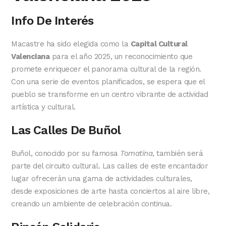
Info De Interés
Macastre ha sido elegida como la
Capital Cultural
Valenciana
para el año 2025, un reconocimiento que
promete enriquecer el panorama cultural de la región.
Con una serie de eventos planificados, se espera que el
pueblo se transforme en un centro vibrante de actividad
artística y cultural.
Las Calles De Buñol
Buñol, conocido por su famosa
Tomatina
, también será
parte del circuito cultural. Las calles de este encantador
lugar ofrecerán una gama de actividades culturales,
desde exposiciones de arte hasta conciertos al aire libre,
creando un ambiente de celebración continua.