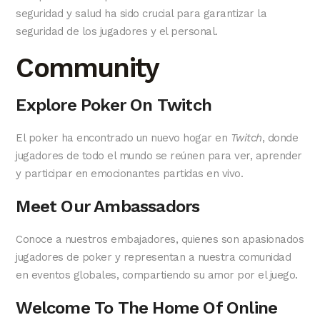
seguridad y salud ha sido crucial para garantizar la
seguridad de los jugadores y el personal.
Community
Explore Poker On Twitch
El poker ha encontrado un nuevo hogar en
Twitch
, donde
jugadores de todo el mundo se reúnen para ver, aprender
y participar en emocionantes partidas en vivo.
Meet Our Ambassadors
Conoce a nuestros embajadores, quienes son apasionados
jugadores de poker y representan a nuestra comunidad
en eventos globales, compartiendo su amor por el juego.
Welcome To The Home Of Online