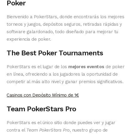
Poker
Bienvenido a PokerStars, donde encontrarás los mejores
torneos y juegos, depósitos seguros, retiradas rápidas y
software galardonado, todo diseñado para mejorar tu
experiencia de poker.
The Best Poker Tournaments
PokerStars es el lugar de los
mejores eventos
de poker
en línea, ofreciendo a los jugadores la oportunidad de
competir al más alto nivel y ganar premios significativos.
Casinos con Depósito Mínimo de 1€
Team PokerStars Pro
PokerStars es el único sitio donde puedes ver y jugar
contra el
Team PokerStars Pro
, nuestro grupo de