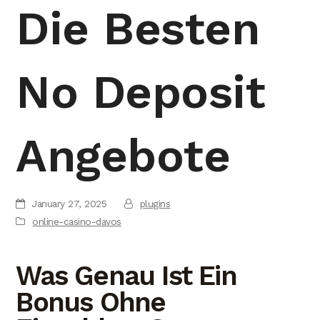
Die Besten
No Deposit
Angebote
January 27, 2025
plugins
online-casino-davos
Was Genau Ist Ein
Bonus Ohne