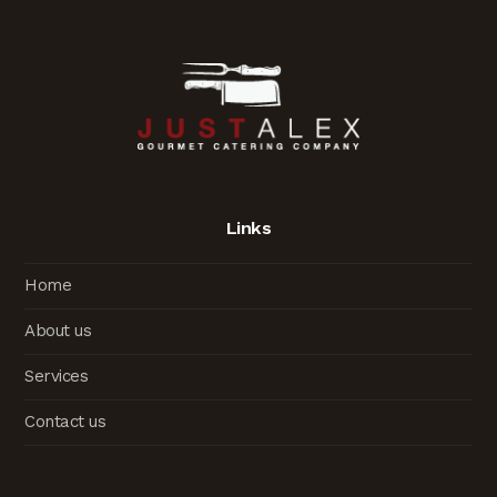
Links
Home
About us
Services
Contact us