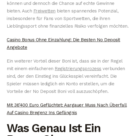
können und dennoch die Chance auf echte Gewinne
bieten. Auch
Freiwetten
bieten spannendes Potenzial,
insbesondere für Fans von Sportwetten, die ihren
Lieblingssport ohne finanzielles Risiko verfolgen möchten.
Casino Bonus Ohne Einzahlung: Die Besten No Deposit
Angebote
Ein weiterer Vorteil dieser Boni ist, dass sie in der Regel
mit einem einfacheren
Registrierungsprozess
verbunden
sind, der den Einstieg ins Glücksspiel vereinfacht. Die
Spieler müssen lediglich ein Konto erstellen, um die
Vorteile der No Deposit Boni voll auszuschöpfen.
Mit 36’400 Euro Geflüchtet: Aargauer Muss Nach Überfall
Auf Casino Bregenz Ins Gefängnis
Was Genau Ist Ein