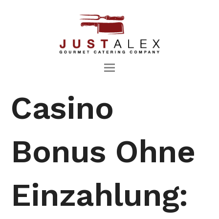
Casino
Bonus Ohne
Einzahlung: