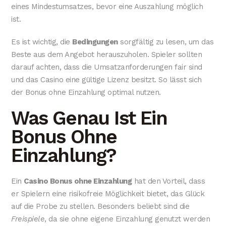
eines Mindestumsatzes, bevor eine Auszahlung möglich
ist.
Es ist wichtig, die
Bedingungen
sorgfältig zu lesen, um das
Beste aus dem Angebot herauszuholen. Spieler sollten
darauf achten, dass die Umsatzanforderungen fair sind
und das Casino eine gültige Lizenz besitzt. So lässt sich
der Bonus ohne Einzahlung optimal nutzen.
Was Genau Ist Ein
Bonus Ohne
Einzahlung?
Ein
Casino Bonus ohne Einzahlung
hat den Vorteil, dass
er Spielern eine risikofreie Möglichkeit bietet, das Glück
auf die Probe zu stellen. Besonders beliebt sind die
Freispiele
, da sie ohne eigene Einzahlung genutzt werden