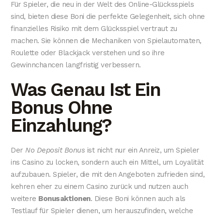
Für Spieler, die neu in der Welt des Online-Glücksspiels
sind, bieten diese Boni die perfekte Gelegenheit, sich ohne
finanzielles Risiko mit dem Glücksspiel vertraut zu
machen. Sie können die Mechaniken von Spielautomaten,
Roulette oder Blackjack verstehen und so ihre
Gewinnchancen langfristig verbessern.
Was Genau Ist Ein
Bonus Ohne
Einzahlung?
Der
No Deposit Bonus
ist nicht nur ein Anreiz, um Spieler
ins Casino zu locken, sondern auch ein Mittel, um Loyalität
aufzubauen. Spieler, die mit den Angeboten zufrieden sind,
kehren eher zu einem Casino zurück und nutzen auch
weitere
Bonusaktionen
. Diese Boni können auch als
Testlauf für Spieler dienen, um herauszufinden, welche