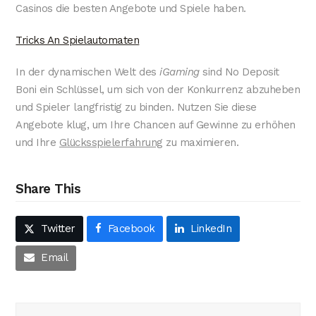
Casinos die besten Angebote und Spiele haben.
Tricks An Spielautomaten
In der dynamischen Welt des
iGaming
sind No Deposit
Boni ein Schlüssel, um sich von der Konkurrenz abzuheben
und Spieler langfristig zu binden. Nutzen Sie diese
Angebote klug, um Ihre Chancen auf Gewinne zu erhöhen
und Ihre
Glücksspielerfahrung
zu maximieren.
Share This
Twitter
Facebook
LinkedIn
Email