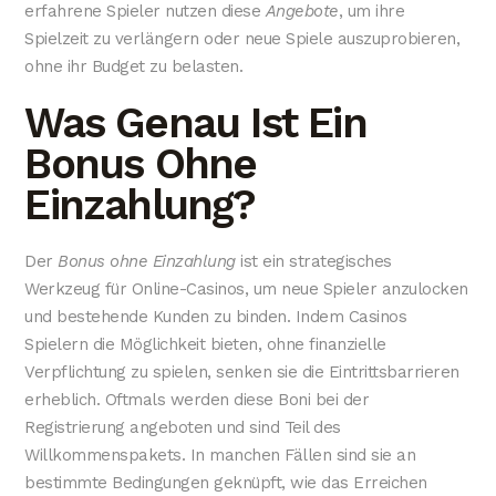
erfahrene Spieler nutzen diese
Angebote
, um ihre
Spielzeit zu verlängern oder neue Spiele auszuprobieren,
ohne ihr Budget zu belasten.
Was Genau Ist Ein
Bonus Ohne
Einzahlung?
Der
Bonus ohne Einzahlung
ist ein strategisches
Werkzeug für Online-Casinos, um neue Spieler anzulocken
und bestehende Kunden zu binden. Indem Casinos
Spielern die Möglichkeit bieten, ohne finanzielle
Verpflichtung zu spielen, senken sie die Eintrittsbarrieren
erheblich. Oftmals werden diese Boni bei der
Registrierung angeboten und sind Teil des
Willkommenspakets. In manchen Fällen sind sie an
bestimmte Bedingungen geknüpft, wie das Erreichen