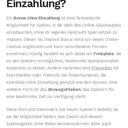
Einzahlung?
Ein
Bonus ohne Einzahlung
ist eine fantastische
Möglichkeit für Spieler, in die Welt des Online-Glücksspiels
einzutauchen, ohne ihr eigenes Geld aufs Spiel setzen zu
müssen. Dieser
No Deposit Bonus
wird von vielen Online-
Casinos angeboten und kann verschiedene Formen
annehmen. Häufig handelt es sich dabei um
Freispiele
, die
es den Spielern ermöglichen, bestimmte Spielautomaten
kostenlos zu testen. Andere Varianten sind
Freiwetten
für
Sportwetten oder
Freerolls
bei Pokerturnieren, die
ebenfalls ohne Einzahlung genutzt werden können. Eine
weitere Form ist das
Bonusguthaben
, das Spielern für
eine bestimmte Zeit zur Verfügung steht.
Diese Boni sind besonders bei neuen Spielern beliebt, da
sie die Möglichkeit bieten, das Casino und dessen
Spielangebot ohne Risiko kennenzulernen. Aber auch