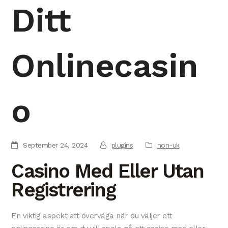
Ditt
Onlinecasin
o
September 24, 2024
plugins
non-uk
Casino Med Eller Utan
Registrering
En viktig aspekt att överväga när du väljer ett