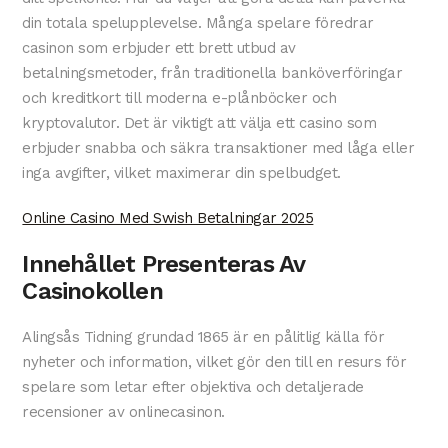
din totala spelupplevelse. Många spelare föredrar
casinon som erbjuder ett brett utbud av
betalningsmetoder, från traditionella banköverföringar
och kreditkort till moderna e-plånböcker och
kryptovalutor. Det är viktigt att välja ett casino som
erbjuder snabba och säkra transaktioner med låga eller
inga avgifter, vilket maximerar din spelbudget.
Online Casino Med Swish Betalningar 2025
Innehållet Presenteras Av
Casinokollen
Alingsås Tidning grundad 1865 är en pålitlig källa för
nyheter och information, vilket gör den till en resurs för
spelare som letar efter objektiva och detaljerade
recensioner av onlinecasinon.