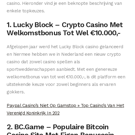
casino. Hieronder vind je een beknopte beschrijving van
enkele topkeuzes.
1. Lucky Block – Crypto Casino Met
Welkomstbonus Tot Wel €10.000,-
Afgelopen jaar werd het Lucky Block casino gelanceerd
en hiermee hebben we in Nederland een nieuw crypto
casino dat zowel casino spellen als
sportweddenschappen aanbiedt. Met een genereuze
welkomstbonus van tot wel €10.000,-, is dit platform een
uitstekende keuze voor zowel beginners als ervaren
gokkers.
Paypal Casino’s Niet Op Gamstop » Top Casino’s Van Het
Verenigd Koninkrijk In 202
2. BC.Game – Populaire Bitcoin