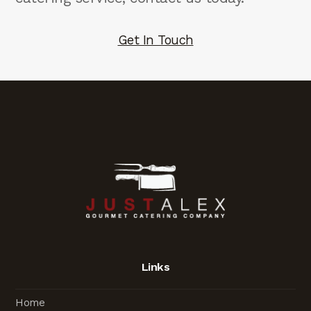
Get In Touch
Links
Home