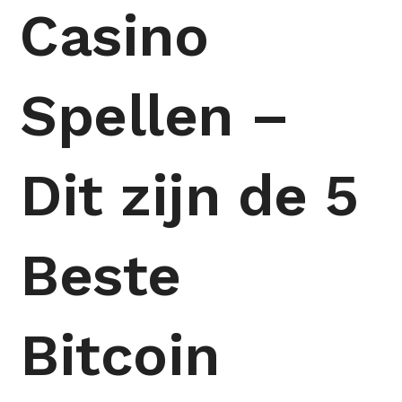
Casino
Spellen –
Dit zijn de 5
Beste
Bitcoin