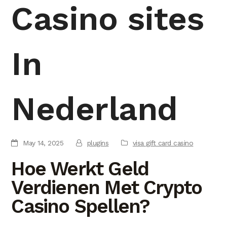
Casino sites
In
Nederland
May 14, 2025
plugins
visa gift card casino
Hoe Werkt Geld
Verdienen Met Crypto
Casino Spellen?