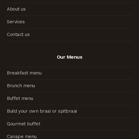
About us
Services
Contact us
Our Menus
Breakfast menu
Brunch menu
Buffet menu
Build your own braai or spitbraai
Gourmet buffet
Canape menu