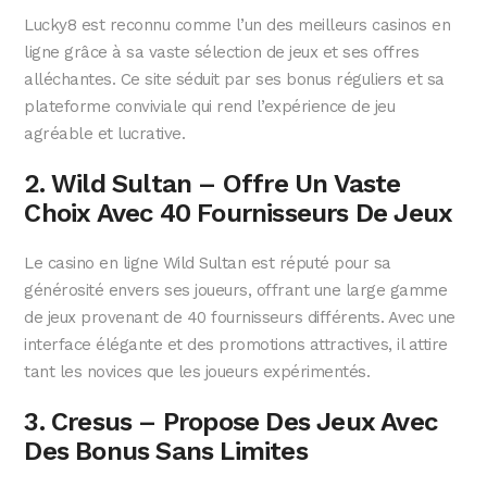
Lucky8
est reconnu comme l’un des meilleurs casinos en
ligne grâce à sa vaste sélection de jeux et ses offres
alléchantes. Ce site séduit par ses bonus réguliers et sa
plateforme conviviale qui rend l’expérience de jeu
agréable et lucrative.
2. Wild Sultan – Offre Un Vaste
Choix Avec 40 Fournisseurs De Jeux
Le casino en ligne
Wild Sultan
est réputé pour sa
générosité envers ses joueurs, offrant une large gamme
de jeux provenant de 40 fournisseurs différents. Avec une
interface élégante et des promotions attractives, il attire
tant les novices que les joueurs expérimentés.
3. Cresus – Propose Des Jeux Avec
Des Bonus Sans Limites