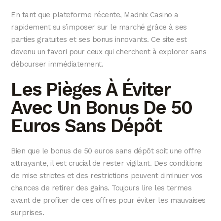
En tant que plateforme récente,
Madnix Casino
a
rapidement su s’imposer sur le marché grâce à ses
parties gratuites et ses bonus innovants. Ce site est
devenu un favori pour ceux qui cherchent à explorer sans
débourser immédiatement.
Les Pièges À Éviter
Avec Un Bonus De 50
Euros Sans Dépôt
Bien que le bonus de 50 euros sans dépôt soit une offre
attrayante, il est crucial de rester vigilant. Des conditions
de mise strictes et des restrictions peuvent diminuer vos
chances de retirer des gains. Toujours lire les termes
avant de profiter de ces offres pour éviter les mauvaises
surprises.