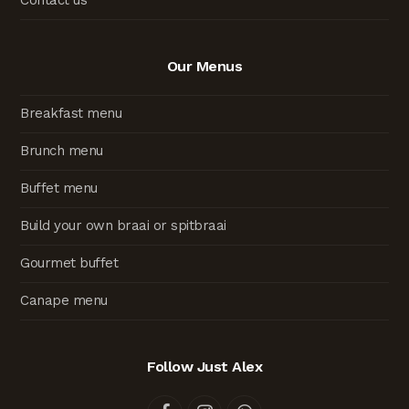
Contact us
Our Menus
Breakfast menu
Brunch menu
Buffet menu
Build your own braai or spitbraai
Gourmet buffet
Canape menu
Follow Just Alex