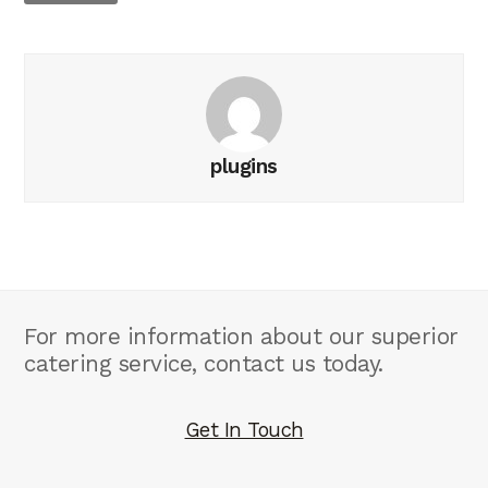
plugins
For more information about our superior
catering service, contact us today.
Get In Touch