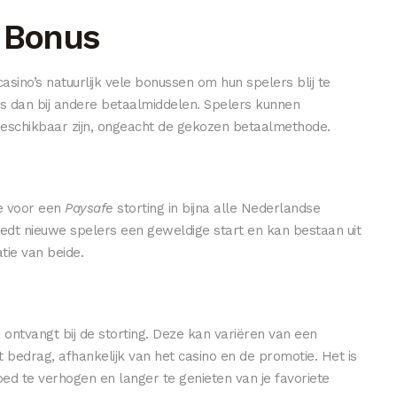
 Bonus
asino’s natuurlijk vele bonussen om hun spelers blij te
ers dan bij andere betaalmiddelen. Spelers kunnen
beschikbaar zijn, ongeacht de gekozen betaalmethode.
ie voor een
Paysafe
storting in bijna alle Nederlandse
biedt nieuwe spelers een geweldige start en kan bestaan uit
tie van beide.
e ontvangt bij de storting. Deze kan variëren van een
t bedrag, afhankelijk van het casino en de promotie. Het is
d te verhogen en langer te genieten van je favoriete