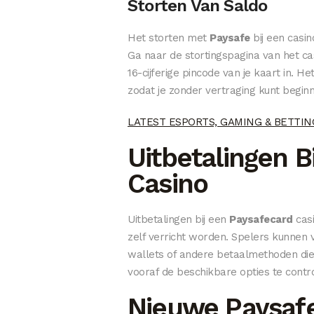
Storten Van Saldo
Het storten met
Paysafe
bij een casin
Ga naar de stortingspagina van het ca
16-cijferige pincode van je kaart in. 
zodat je zonder vertraging kunt begin
LATEST ESPORTS, GAMING & BETTI
Uitbetalingen B
Casino
Uitbetalingen bij een
Paysafecard
casi
zelf verricht worden. Spelers kunnen v
wallets of andere betaalmethoden die
vooraf de beschikbare opties te contr
Nieuwe Paysafe