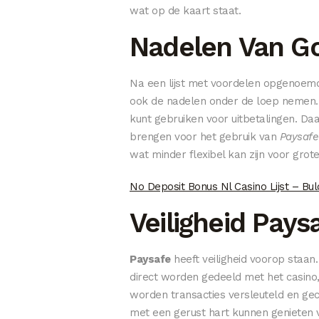
wat op de kaart staat.
Nadelen Van G
Na een lijst met voordelen opgenoemd
ook de nadelen onder de loep nemen. H
kunt gebruiken voor uitbetalingen. Da
brengen voor het gebruik van
Paysafe
wat minder flexibel kan zijn voor grote
No Deposit Bonus Nl Casino Lijst – Bul
Veiligheid Pays
Paysafe
heeft veiligheid voorop staan
direct worden gedeeld met het casino,
worden transacties versleuteld en g
met een gerust hart kunnen genieten 