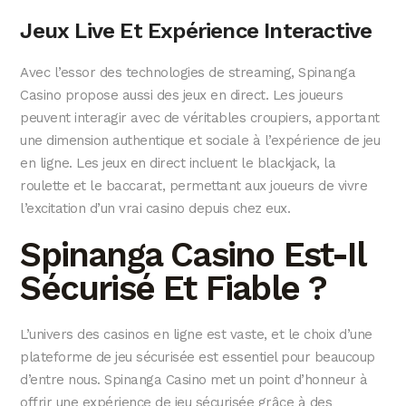
Jeux Live Et Expérience Interactive
Avec l’essor des technologies de streaming, Spinanga
Casino propose aussi des jeux en direct. Les joueurs
peuvent interagir avec de véritables croupiers, apportant
une dimension authentique et sociale à l’expérience de jeu
en ligne. Les jeux en direct incluent le blackjack, la
roulette et le baccarat, permettant aux joueurs de vivre
l’excitation d’un vrai casino depuis chez eux.
Spinanga Casino Est-Il
Sécurisé Et Fiable ?
L’univers des casinos en ligne est vaste, et le choix d’une
plateforme de jeu sécurisée est essentiel pour beaucoup
d’entre nous. Spinanga Casino met un point d’honneur à
offrir une expérience de jeu sécurisée grâce à des