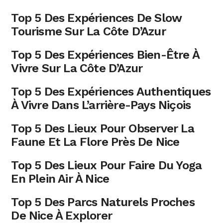
Top 5 Des Expériences De Slow
Tourisme Sur La Côte D’Azur
Top 5 Des Expériences Bien-Être À
Vivre Sur La Côte D’Azur
Top 5 Des Expériences Authentiques
À Vivre Dans L’arrière-Pays Niçois
Top 5 Des Lieux Pour Observer La
Faune Et La Flore Près De Nice
Top 5 Des Lieux Pour Faire Du Yoga
En Plein Air À Nice
Top 5 Des Parcs Naturels Proches
De Nice À Explorer