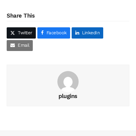
Share This
Twitter
Facebook
LinkedIn
Email
plugins