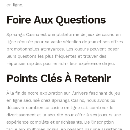
en ligne.
Foire Aux Questions
Spinanga Casino est une plateforme de jeux de casino en
ligne réputée pour sa vaste sélection de jeux et ses offres
promotionnelles attrayantes. Les joueurs peuvent poser
leurs questions les plus fréquentes et trouver des
réponses rapides pour enrichir leur expérience de jeu.
Points Clés À Retenir
À la fin de notre exploration sur l’univers fascinant du jeu
en ligne sécurisé chez Spinanga Casino, nous avons pu
découvrir combien ce casino en ligne sait combiner le
divertissement et la sécurité pour offrir à ses joueurs une
expérience complète et enrichissante. De l’inscription
facile aux multiples bonus, en passant par une assistance