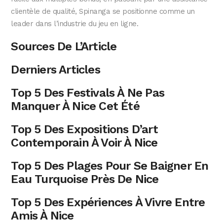
clientèle de qualité, Spinanga se positionne comme un
leader dans l’industrie du jeu en ligne.
Sources De L’Article
Derniers Articles
Top 5 Des Festivals À Ne Pas
Manquer À Nice Cet Été
Top 5 Des Expositions D’art
Contemporain À Voir À Nice
Top 5 Des Plages Pour Se Baigner En
Eau Turquoise Près De Nice
Top 5 Des Expériences À Vivre Entre
Amis À Nice