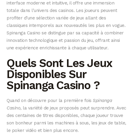
interface moderne et intuitive, il offre une immersion
totale dans l’univers des casinos. Les joueurs peuvent
profiter d’une sélection variée de jeux allant des
classiques intemporels aux nouveautés les plus en vogue.
Spinanga Casino se distingue par sa capacité à combiner
innovation technologique et passion du jeu, offrant ainsi
une expérience enrichissante à chaque utilisateur.
Quels Sont Les Jeux
Disponibles Sur
Spinanga Casino ?
Quand on découvre pour la première fois
Spinanga
Casino
, la variété de jeux proposés peut surprendre. Avec
des centaines de titres disponibles, chaque joueur trouve
son bonheur parmi les machines à sous, les jeux de table,
le poker vidéo et bien plus encore.