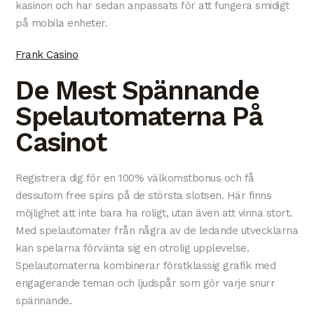
kasinon och har sedan anpassats för att fungera smidigt
på mobila enheter.
Frank Casino
De Mest Spännande
Spelautomaterna På
Casinot
Registrera dig för en 100% välkomstbonus och få
dessutom free spins på de största slotsen. Här finns
möjlighet att inte bara ha roligt, utan även att vinna stort.
Med spelautomater från några av de ledande utvecklarna
kan spelarna förvänta sig en otrolig upplevelse.
Spelautomaterna kombinerar förstklassig grafik med
engagerande teman och ljudspår som gör varje snurr
spännande.