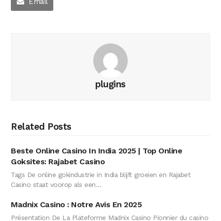
Email
plugins
Related Posts
Beste Online Casino In India 2025 | Top Online
Goksites: Rajabet Casino
Tags De online gokindustrie in India blijft groeien en Rajabet
Casino staat voorop als een…
Madnix Casino : Notre Avis En 2025
Présentation De La Plateforme Madnix Casino Pionnier du casino