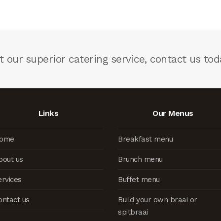
our superior catering service, contact us tod
Links
Our Menus
ome
Breakfast menu
bout us
Brunch menu
ervices
Buffet menu
ontact us
Build your own braai or
spitbraai