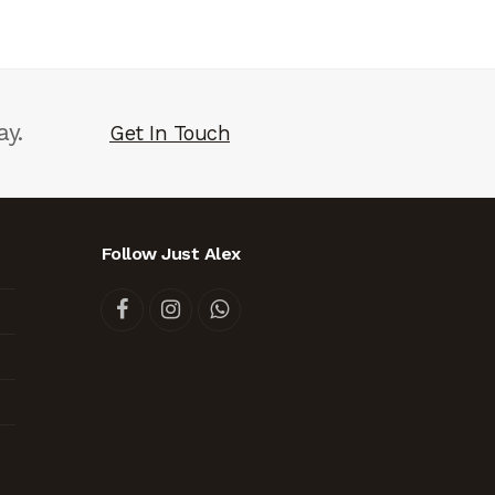
ay.
Get In Touch
Follow Just Alex
F
I
W
a
n
h
c
s
a
e
t
t
b
a
s
o
g
a
o
r
p
k
a
p